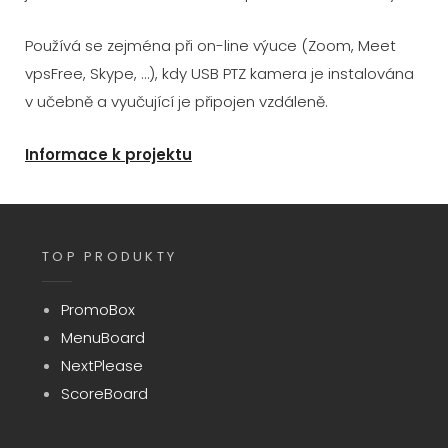
Používá se zejména při on-line výuce (Zoom, Meet
vpsFree, Skype, …), kdy USB PTZ kamera je instalována
v učebně a vyučující je připojen vzdáleně.
Informace k projektu
TOP PRODUKTY
PromoBox
MenuBoard
NextPlease
ScoreBoard